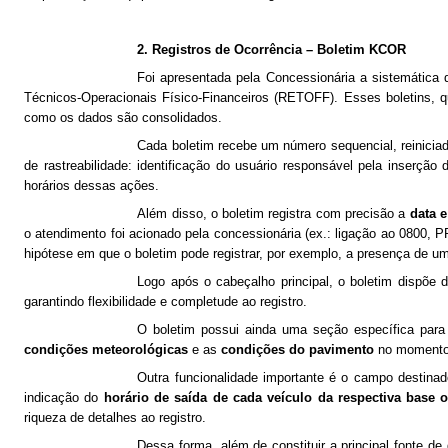
2. Registros de Ocorrência – Boletim KCOR
Foi apresentada pela Concessionária a sistemática 
Técnicos-Operacionais Físico-Financeiros (RETOFF). Esses boletins, q
como os dados são consolidados.
Cada boletim recebe um número sequencial, reinicia
de rastreabilidade: identificação do usuário responsável pela inserçã
horários dessas ações.
Além disso, o boletim registra com precisão a
data e
o atendimento foi acionado pela concessionária (ex.: ligação ao 0800,
hipótese em que o boletim pode registrar, por exemplo, a presença de um
Logo após o cabeçalho principal, o boletim dispõ
garantindo flexibilidade e completude ao registro.
O boletim possui ainda uma seção específica par
condições meteorológicas
e as
condições do pavimento
no momento 
Outra funcionalidade importante é o campo destinad
indicação do
horário de saída de cada veículo da respectiva base 
riqueza de detalhes ao registro.
Dessa forma, além de constituir a principal fonte