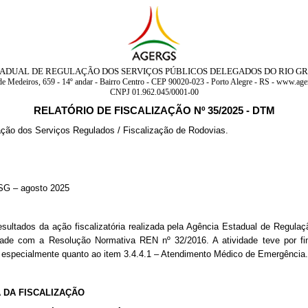
ADUAL DE REGULAÇÃO DOS SERVIÇOS PÚBLICOS DELEGADOS DO RIO G
de Medeiros, 659 - 14º andar - Bairro Centro - CEP 90020-023 - Porto Alegre - RS - www.ager
CNPJ 01.962.045/0001-00
RELATÓRIO DE FISCALIZAÇÃO Nº 35/2025 - DTM
zação dos Serviços Regulados / Fiscalização de Rodovias.
 CSG – agosto 2025
resultados da ação fiscalizatória realizada pela Agência Estadual de Reg
ade com a Resolução Normativa REN nº 32/2016. A atividade teve por fina
especialmente quanto ao item 3.4.4.1 – Atendimento Médico de Emergência.
A DA FISCALIZAÇÃO