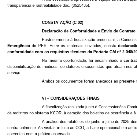
transparência e rastreabilidade doc. (0525435).
CONSTATAÇÃO ​(C.02)
Declaração de Conformidade e Envio de Contrat
Posteriormente à fiscalização presencial, a Conce
Emergência
do PER. Entre os materiais enviados, consta
declaraç
conformidade com os requisitos técnicos da Portaria GM nº 2.048/2
Na mesma oportunidade, foi encaminhado o
contra
disponibilização de médicos, condutores e socorristas que atuam nos a
serviço.
Ambos os documentos foram anexados ao presente r
VI – CONSIDERAÇÕES FINAIS
A fiscalização realizada junto à Concessionária Ca
de registros no sistema KCOR, à geração dos boletins de ocorrência e
A análise dos relatórios de junho e julho de 2025 
contratualmente. As visitas in loco ao CCO, a base operacional e a ambul
coerentes com a prática observada.