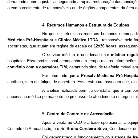
derramado sobre a pista, assegurando a rápida restauração das condiçõe
o comparecimento de responsáveis ou de órgãos competentes da área d
4. Recursos Humanos e Estrutura de Equipes
No que se refere aos recursos humanos empregado
Medicina Pré-Hospitalar e Clínica Médica LTDA.
, responsável pelo f
socorristas, que atuam em regime de escala de
12x36 horas
, asseguran
O serviço médico é coordenado por
médico regul
hospitalar. Esse profissional acompanha em tempo real as informações
convênio com a operadora TIM
, garantindo sinal de telefonia móvel e
Foi informado que a
Prosalv Medicina Pré-Hospita
contínua, sem desfalque de cobertura. Essa estrutura assegura que, aind
A análise realizada permitiu constatar que a com
supervisão médica permanente no processo de atendimento emergencial, 
5. Centro de Controle de Arrecadação
Após a visita ao CCO e à base operacional, a equipe
Controle de Arrecadação, e o Sr.
Bruno Cordeiro Silva
, Coordenador de
Foi demonstrado o funcionamento do sistema de
fr