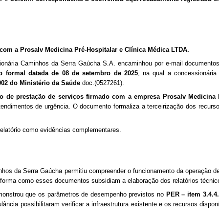
o com a
Prosalv Medicina Pré-Hospitalar e Clínica Médica LTDA.
ssionária Caminhos da Serra Gaúcha S.A. encaminhou por e-mail document
ão formal datada de 08 de setembro de 2025
, na qual a concessionári
002 do Ministério da Saúde
doc.(
0527261
).
to de prestação de serviços firmado com a empresa Prosalv Medicina P
tendimentos de urgência. O documento formaliza a terceirização dos recurs
elatório como evidências complementares.
minhos da Serra Gaúcha permitiu compreender o funcionamento da operação de
 à forma como esses documentos subsidiam a elaboração dos relatórios téc
demonstrou que os parâmetros de desempenho previstos no
PER – item 3.4.4
ância possibilitaram verificar a infraestrutura existente e os recursos disp