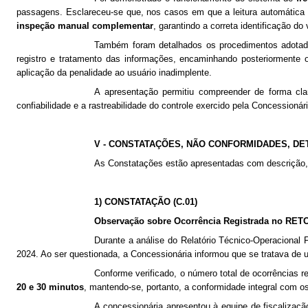
passagens. Esclareceu-se que, nos casos em que a leitura automática e
inspeção manual complementar
, garantindo a correta identificação do
Também foram detalhados os procedimentos adotados
registro e tratamento das informações, encaminhando posteriormente
aplicação da penalidade ao usuário inadimplente.
A apresentação permitiu compreender de forma cla
confiabilidade e a rastreabilidade do controle exercido pela Concession
V - CONSTATAÇÕES, NÃO CONFORMIDADES, 
As Constatações estão apresentadas com descrição,
1) CONSTATAÇÃO ​(C.01)
Observação sobre Ocorrência Registrada no RETO
Durante a análise do Relatório Técnico-Operacional 
2024. Ao ser questionada, a Concessionária informou que se tratava de
Conforme verificado, o número total de ocorrências r
20 e 30 minutos
, mantendo-se, portanto, a conformidade integral com
A concessionária apresentou à equipe de fiscalizaç