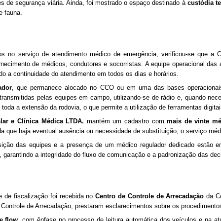
s de segurança viária. Ainda, foi mostrado o espaço destinado à
custódia t
e fauna.
s no serviço de atendimento médico de emergência, verificou-se que a 
ornecimento de médicos, condutores e socorristas. A equipe operacional da
do a continuidade do atendimento em todos os dias e horários.
ador
, que permanece alocado no CCO ou em uma das bases operacionais, 
 transmitidas pelas equipes em campo, utilizando-se de rádio e, quando ne
m toda a extensão da rodovia, o que permite a utilização de ferramentas digi
lar e Clínica Médica LTDA.
mantém um cadastro com
mais de vinte mé
a que haja eventual ausência ou necessidade de substituição, o serviço médi
posição das equipes e a presença de um médico regulador dedicado estão 
garantindo a integridade do fluxo de comunicação e a padronização das deci
 de fiscalização foi recebida no
Centro de Controle de Arrecadação
da Co
 Controle de Arrecadação, prestaram esclarecimentos sobre os procedimento
ee flow
, com ênfase no processo de leitura automática dos veículos e na atu