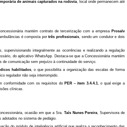
emporária de animais capturados na rodovia
, local onde permanecem até
Concessionária mantém contrato de terceirização com a empresa
Prosalv
s ambulâncias é composta por
três profissionais
, sendo um condutor e dois
supervisionando integralmente as ocorrências e realizando a regulação
cessário, do aplicativo WhatsApp. Destaca-se que a Concessionária mantém
tais de comunicação sem prejuízo à continuidade do serviço.
dicos habilitados
, o que possibilita a organização das escalas de forma
co regulador não seja interrompido.
em conformidade com os requisitos do
PER – item 3.4.4.1
, o qual exige a
sões clínicas.
ncessionária, ocasião em que a Sra.
Taís Nunes Pereira
, Supervisora de
s adotados no sistema de pedágio.
ação do módulo de inteligência artificial que realiza o reconhecimento das