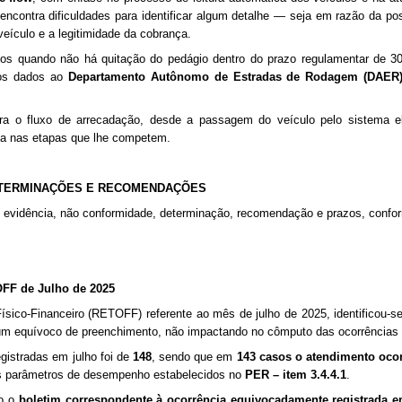
ncontra dificuldades para identificar algum detalhe — seja em razão da po
 veículo e a legitimidade da cobrança.
 quando não há quitação do pedágio dentro do prazo regulamentar de 30 d
 os dados ao
Departamento Autônomo de Estradas de Rodagem (DAER
ra o fluxo de arrecadação, desde a passagem do veículo pelo sistema el
ária nas etapas que lhe competem.
DETERMINAÇÕES E RECOMENDAÇÕES
 evidência, não conformidade, determinação, recomendação e prazos, confo
FF de Julho de 2025
Físico-Financeiro (RETOFF) referente ao mês de julho de 2025, identificou-s
 um equívoco de preenchimento, não impactando no cômputo das ocorrências 
egistradas em julho foi de
148
, sendo que em
143 casos o atendimento oco
 os parâmetros de desempenho estabelecidos no
PER – item 3.4.4.1
.
ão o
boletim correspondente à ocorrência equivocadamente registrada 