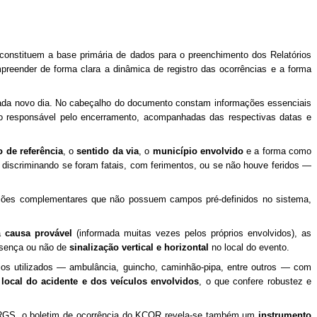
 constituem a base primária de dados para o preenchimento dos Relatórios
preender de forma clara a dinâmica de registro das ocorrências e a forma
cada novo dia. No cabeçalho do documento constam informações essenciais
o do responsável pelo encerramento, acompanhadas das respectivas datas e
 de referência
, o
sentido da via
, o
município envolvido
e a forma como
 discriminando se foram fatais, com ferimentos, ou se não houve feridos —
ações complementares que não possuem campos pré-definidos no sistema,
a
causa provável
(informada muitas vezes pelos próprios envolvidos), as
sença ou não de
sinalização vertical e horizontal
no local do evento.
ios utilizados — ambulância, guincho, caminhão-pipa, entre outros — com
 local do acidente e dos veículos envolvidos
, o que confere robustez e
GERGS, o boletim de ocorrência do KCOR revela-se também um
instrumento