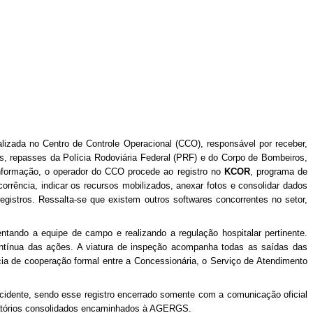
izada no Centro de Controle Operacional (CCO), responsável por receber,
os, repasses da Polícia Rodoviária Federal (PRF) e do Corpo de Bombeiros,
nformação, o operador do CCO procede ao registro no
KCOR
, programa de
corrência, indicar os recursos mobilizados, anexar fotos e consolidar dados
 registros. Ressalta-se que existem outros softwares concorrentes no setor,
ando a equipe de campo e realizando a regulação hospitalar pertinente.
ontínua das ações. A viatura de inspeção acompanha todas as saídas das
cia de cooperação formal entre a Concessionária, o Serviço de Atendimento
acidente, sendo esse registro encerrado somente com a comunicação oficial
elatórios consolidados encaminhados à AGERGS.