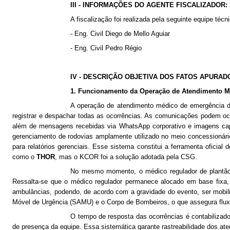
III - INFORMAÇÕES DO AGENTE FISCALIZADOR:
A fiscalização foi realizada pela seguinte equipe té
- Eng. Civil Diego de Mello Aguiar
- Eng. Civil Pedro Régio
IV - DESCRIÇÃO OBJETIVA DOS FATOS APURAD
1. Funcionamento da Operação de Atendimento M
A operação de atendimento médico de emergência da
registrar e despachar todas as ocorrências. As comunicações podem oco
além de mensagens recebidas via WhatsApp corporativo e imagens cap
gerenciamento de rodovias amplamente utilizado no meio concessionário, 
para relatórios gerenciais. Esse sistema constitui a ferramenta oficial
como o
THOR
, mas o KCOR foi a solução adotada pela CSG.
No mesmo momento, o médico regulador de plantão é
Ressalta-se que o médico regulador permanece alocado em base fixa,
ambulâncias, podendo, de acordo com a gravidade do evento, ser mobili
Móvel de Urgência (SAMU) e o Corpo de Bombeiros, o que assegura flux
O tempo de resposta das ocorrências é contabilizado
de presença da equipe. Essa sistemática garante rastreabilidade dos a