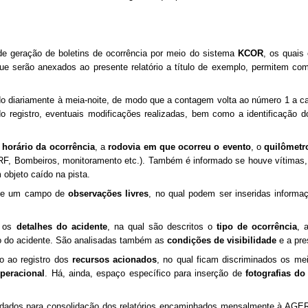
de geração de boletins de ocorrência por meio do sistema
KCOR
, os quais
ue serão anexados ao presente relatório a título de exemplo, permitem com
do diariamente à meia-noite, de modo que a contagem volta ao número 1 a 
o do registro, eventuais modificações realizadas, bem como a identificaçã
 horário da ocorrência
, a
rodovia em que ocorreu o evento
, o
quilômetro
 PRF, Bombeiros, monitoramento etc.). Também é informado se houve vítimas,
 objeto caído na pista.
e de um campo de
observações livres
, no qual podem ser inseridas inform
a os
detalhes do acidente
, na qual são descritos o
tipo de ocorrência
, 
do acidente. São analisadas também as
condições de visibilidade
e a pre
o ao registro dos
recursos acionados
, no qual ficam discriminados os me
operacional
. Há, ainda, espaço específico para inserção de
fotografias do
 de dados para consolidação dos relatórios encaminhados mensalmente à A