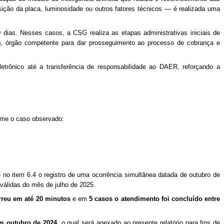
sição da placa, luminosidade ou outros fatores técnicos — é realizada uma
ias. Nesses casos, a CSG realiza as etapas administrativas iniciais de
)
, órgão competente para dar prosseguimento ao processo de cobrança e
etrônico até a transferência de responsabilidade ao DAER, reforçando a
rme o caso observado:
e no item 6.4 o registro de uma ocorrência simultânea datada de outubro de
válidas do mês de julho de 2025.
rreu em até 20 minutos
e em
5 casos o atendimento foi concluído entre
em outubro de 2024
, o qual será anexado ao presente relatório para fins de