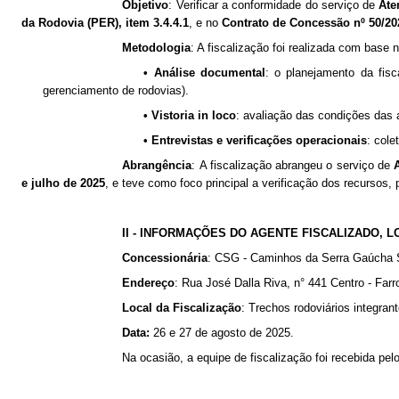
Objetivo
: Verificar a conformidade do serviço de
Ate
da Rodovia (PER), item 3.4.4.1
, e no
Contrato de Concessão nº 50/20
Metodologia
: A fiscalização foi realizada com base 
• Análise documental
: o planejamento da fis
gerenciamento de rodovias).
• Vistoria in loco
: avaliação das condições das 
• Entrevistas e verificações operacionais
: col
Abrangência
: A fiscalização abrangeu o serviço de
e julho de 2025
, e teve como foco principal a verificação dos recursos
II - INFORMAÇÕES DO AGENTE FISCALIZADO, 
Concessionária
: CSG - Caminhos da Serra Gaúch
Endereço
: Rua José Dalla Riva, n° 441 Centro - Far
Local da Fiscalização
: Trechos rodoviários integra
Data:
26 e 27 de agosto de 2025.
Na ocasião, a equipe de fiscalização foi recebida pel