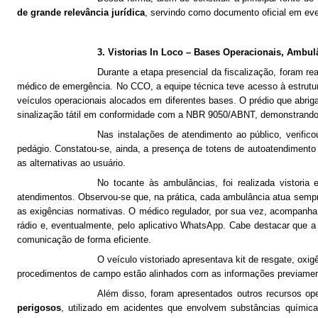
de grande relevância jurídica
, servindo como documento oficial em even
3. Vistorias In Loco – Bases Operacionais, Ambu
Durante a etapa presencial da fiscalização, foram 
médico de emergência. No CCO, a equipe técnica teve acesso à estrutur
veículos operacionais alocados em diferentes bases. O prédio que abri
sinalização tátil em conformidade com a NBR 9050/ABNT, demonstrando 
Nas instalações de atendimento ao público, verifico
pedágio. Constatou-se, ainda, a presença de totens de autoatendimento 
as alternativas ao usuário.
No tocante às ambulâncias, foi realizada vistor
atendimentos. Observou-se que, na prática, cada ambulância atua sem
as exigências normativas. O médico regulador, por sua vez, acompanha 
rádio e, eventualmente, pelo aplicativo WhatsApp. Cabe destacar qu
comunicação de forma eficiente.
O veículo vistoriado apresentava kit de resgate, ox
procedimentos de campo estão alinhados com as informações previamente
Além disso, foram apresentados outros recursos op
perigosos
, utilizado em acidentes que envolvem substâncias quími