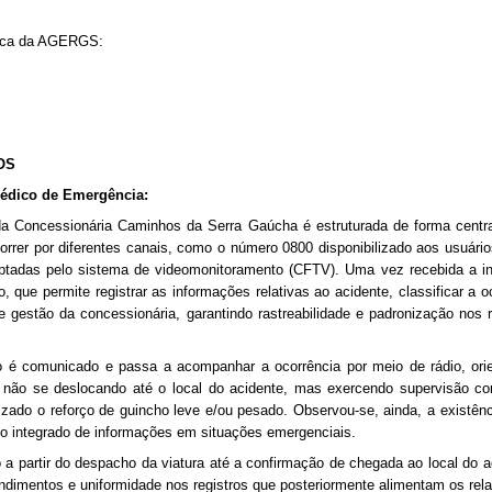
cnica da AGERGS:
OS
édico de Emergência:
 Concessionária Caminhos da Serra Gaúcha é estruturada de forma central
rrer por diferentes canais, como o número 0800 disponibilizado aos usuári
tadas pelo sistema de videomonitoramento (CFTV). Uma vez recebida a i
que permite registrar as informações relativas ao acidente, classificar a o
 de gestão da concessionária, garantindo rastreabilidade e padronização nos
 comunicado e passa a acompanhar a ocorrência por meio de rádio, orient
 não se deslocando até o local do acidente, mas exercendo supervisão c
zado o reforço de guincho leve e/ou pesado. Observou-se, ainda, a existên
o integrado de informações em situações emergenciais.
 a partir do despacho da viatura até a confirmação de chegada ao local do 
tendimentos e uniformidade nos registros que posteriormente alimentam os r