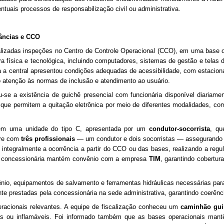
tuais processos de responsabilização civil ou administrativa.
lâncias e CCO
realizadas inspeções no Centro de Controle Operacional (CCO), em uma base 
a física e tecnológica, incluindo computadores, sistemas de gestão e telas
ga a central apresentou condições adequadas de acessibilidade, com estaci
atenção às normas de inclusão e atendimento ao usuário.
u-se a existência de guichê presencial com funcionária disponível diariame
que permitem a quitação eletrônica por meio de diferentes modalidades, com
ia em uma unidade do tipo C, apresentada por um
condutor-socorrista
, qu
pre com
três profissionais
— um condutor e dois socorristas — assegurando a
integralmente a ocorrência a partir do CCO ou das bases, realizando a reg
e a concessionária mantém convênio com a empresa
TIM
, garantindo cobertura
igênio, equipamentos de salvamento e ferramentas hidráulicas necessárias p
 prestadas pela concessionária na sede administrativa, garantindo coerênc
eracionais relevantes. A equipe de fiscalização conheceu um
caminhão gui
cas ou inflamáveis. Foi informado também que as bases operacionais ma