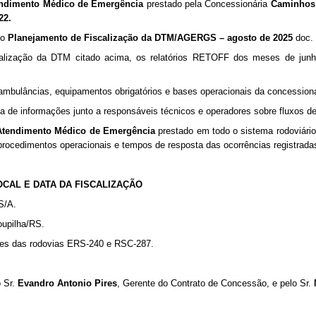
ndimento Médico de Emergência
prestado pela Concessionária
Caminhos 
22.
no
Planejamento de Fiscalização da DTM/AGERGS – agosto de 2025
doc. 
calização da DTM citado acima, os relatórios RETOFF dos meses de junh
ambulâncias, equipamentos obrigatórios e bases operacionais da concessioná
eta de informações junto a responsáveis técnicos e operadores sobre fluxos d
Atendimento Médico de Emergência
prestado em todo o sistema rodoviário
, procedimentos operacionais e tempos de resposta das ocorrências registrada
LOCAL E DATA DA FISCALIZAÇÃO
a S/A.
roupilha/RS.
ntes das rodovias
ERS-240 e RSC-287
.
o Sr.
Evandro Antonio Pires
, Gerente do Contrato de Concessão, e pelo Sr.