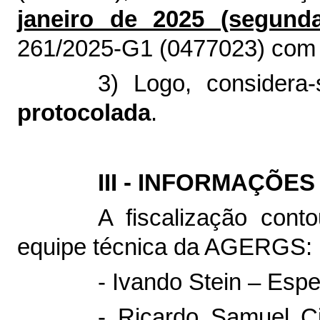
janeiro de 2025 (segunda-
261/2025-G1 (
0477023
) com
3) Logo, considera
protocolada
.
III - INFORMAÇÕE
A fiscalização cont
equipe técnica da AGERGS:
- Ivando Stein – Espe
- Ricardo Samuel Ci