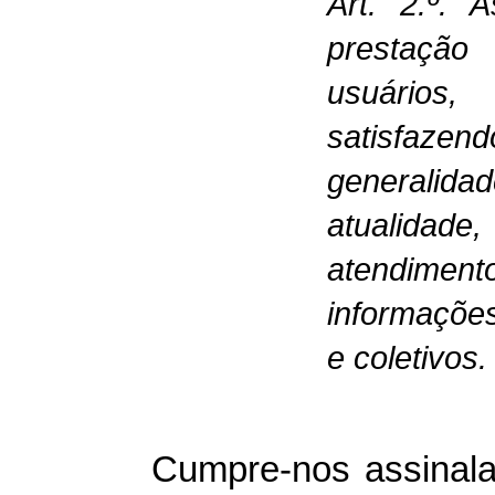
Art. 2.º. 
prestaçã
usuários,
satisfaze
generalidad
atualidade
atendime
informações
e coletivos.
Cumpre-nos assinalar