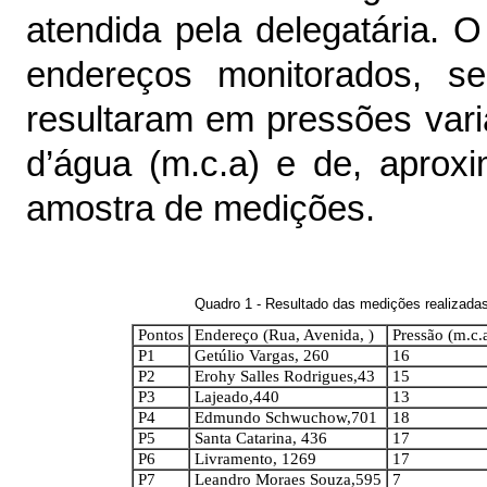
atendida pela delegatária. 
endereços monitorados,
s
resultaram em pressões var
d’água (m.c.a)
e de, aprox
amostra de medições.
Quadro 1 - Resultado das medições realizada
Pontos
Endereço (Rua, Avenida, )
Pressão (m.c.
P1
Getúlio Vargas, 260
16
P2
Erohy Salles Rodrigues,43
15
P3
Lajeado,440
13
P4
Edmundo Schwuchow,701
18
P5
Santa Catarina, 436
17
P6
Livramento, 1269
17
P7
Leandro Moraes Souza,595
7