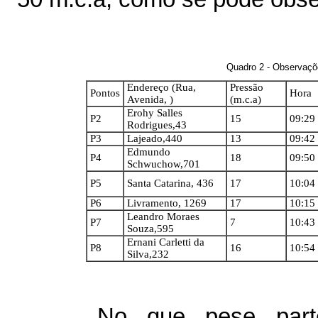
Quadro 2 - Observaçõ
Endereço (Rua,
Pressão
Pontos
Hora
Avenida, )
(m.c.a)
Erohy Salles
P2
15
09:29
Rodrigues,43
P3
Lajeado,440
13
09:42
Edmundo
P4
18
09:50
Schwuchow,701
P5
Santa Catarina, 436
17
10:04
P6
Livramento, 1269
17
10:15
Leandro Moraes
P7
7
10:43
Souza,595
Ernani Carletti da
P8
16
10:54
Silva,232
No que pese part