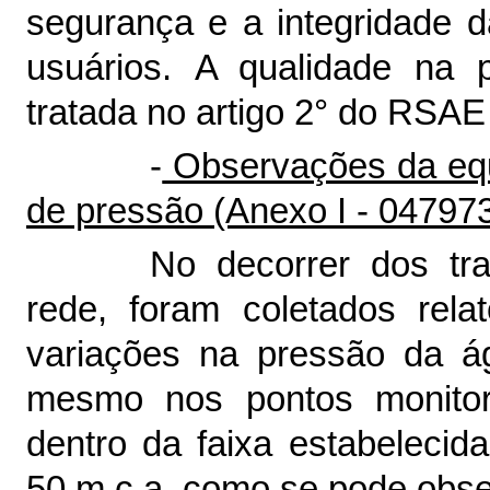
segurança e a integridade 
usuários. A qualidade na 
tratada no artigo 2° do RSAE
-
Observações da equ
de pressão (Anexo I -
04797
No decorrer dos tr
rede, foram coletados rel
variações na pressão da ág
mesmo nos pontos monitor
dentro da faixa estabelecid
50 m.c.a, como se pode obse