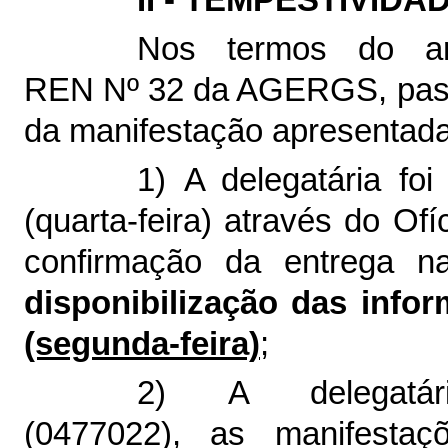
II - TEMPESTIVID
Nos termos do ar
REN Nº 32 da AGERGS, pass
da manifestação apresentada
1) A delegatária fo
(quarta-feira) através do Ofí
confirmação da entrega 
disponibilização das inf
(segunda-feira)
;
2) A delegatá
(
0477022
), as manifest