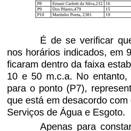
P8
Ernani Carletti da Silva,232
16
P9
Dos Pilares,479
15
P10
Martinho Poeta, 2381
19
É de se verificar qu
nos horários indicados, em
9
ficaram dentro da faixa esta
10 e 50 m.c.a. No entanto,
para o ponto (P7), represe
que está em desacordo com 
Serviços de Água e Esgoto.
Apenas para constar