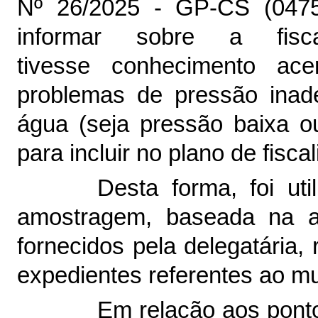
Nº 26/2025 - GP-CS (
047
informar sobre a fis
tivesse
conhecimento ace
problemas de pressão inad
água (seja pressão baixa ou
para incluir no plano de fisca
Desta forma, foi uti
amostragem, baseada na a
fornecidos pela delegatária
expedientes referentes ao mu
Em relação ao
s
pont