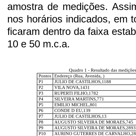
amostra de medições.
Assim
nos horários indicados, em 
ficaram dentro da faixa esta
10 e 50 m.c.a.
Quadro 1 - Resultado das medições
Pontos
Endereço (Rua, Avenida, )
P1
JULIO DE CASTILHOS,1188
P2
VILA NOVA,1431
P3
RUPERTI FILHO,1782
P4
SILVEIRA MARTINS,771
P5
EMILIO MICHEL,801
P6
CONDE D EU,139
P7
JULIO DE CASTILHOS,13
P8
AUGUSTO SILVEIRA DE MORAES,745
P9
AUGUSTO SILVEIRA DE MORAES,2893
P10
AURINO GUTERRES DE CARVALHO,28