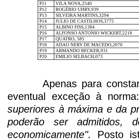
P11
VILA NOVA,2540
P12
ROGÉRIO UHRY,939
P13
SILVEIRA MARTINS,3294
P14
JULIO DE CASTILHOS,3775
P15
ALBINO FISS,1384
P16
ALFONSO ANTONIO WICKERT,2218
P17
QUATRO, 585
P18
ADAO NERY DE MACEDO,2070
P19
ARMANDO BECKER,931
P20
EMILIO SELBACH,073
Apenas para constar
eventual exceção à norm
superiores à máxima e da pr
poderão ser admitidos, d
economicamente".
Posto is