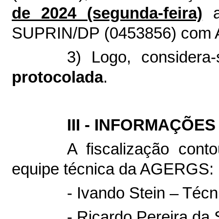
de 2024 (segunda-feira)
a
SUPRIN/DP (
0453856
) com 
3) Logo, considera
protocolada
.
III - INFORMAÇÕE
A fiscalização cont
equipe técnica da AGERGS:
- Ivando Stein – Técn
- Ricardo Pereira da 