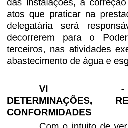
das instalações, à correçã
atos que praticar na prest
delegatária será respons
decorrerem para o Poder
terceiros, nas atividades e
abastecimento de água e esg
VI - C
DETERMINAÇÕES, 
CONFORMIDADES
Com o intuito de ver