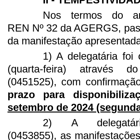
II - TEMPESTIVID
Nos termos do ar
REN Nº 32 da AGERGS, pass
da manifestação apresentada
1) A delegatária fo
(quarta-feira) atravé
(
0451525
), com confirmaç
prazo para disponibiliz
setembro de 2024 (segunda-
2) A delegatá
(
0453855
), as manifestaçõ