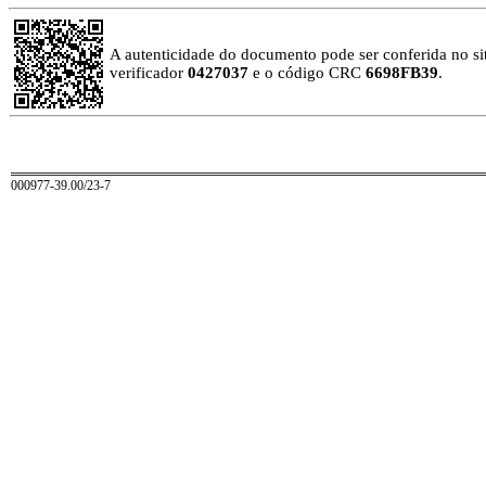
A autenticidade do documento pode ser conferida no sit
verificador
0427037
e o código CRC
6698FB39
.
000977-39.00/23-7