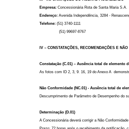
Empresa:
Concessionária Rota de Santa Maria S.A.
Endereço:
Avenida Independência, 3284 - Renascen
Telefone:
(51) 3740-1111
(51) 99697-8767
IV – CONSTATAÇÕES, RECOMENDAÇÕES E NÃ
Constatação (C.01) – Ausência total de elemento
As fotos com ID 2, 3, 9. 16, 19 do Anexo A demons
Não Conformidade (NC.01) - Ausência total de e
Descumprimento de Parâmetro de Desempenho do sub
Determinação (D.01)
A Concessionária deverá corrigir a Não Conformidade
Prazo: 72 horas após o recebimento da notificação, 