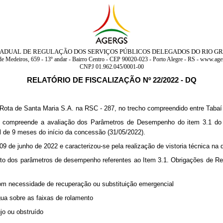
ADUAL DE REGULAÇÃO DOS SERVIÇOS PÚBLICOS DELEGADOS DO RIO G
de Medeiros, 659 - 13º andar - Bairro Centro - CEP 90020-023 - Porto Alegre - RS - www.ager
CNPJ 01.962.045/0001-00
RELATÓRIO DE FISCALIZAÇÃO Nº 22/2022 - DQ
a Rota de Santa Maria S.A. na RSC - 287, no trecho compreendido entre Tabaí
ção compreende a avaliação dos Parâmetros de Desempenho do item 3.1 do
l de 9 meses do início da concessão (31/05/2022).
09 de junho de 2022 e caracterizou-se pela realização de vistoria técnica na
ento dos parâmetros de desempenho referentes ao Item 3.1. Obrigações de 
om necessidade de recuperação ou substituição emergencial
ua sobre as faixas de rolamento
jo ou obstruído